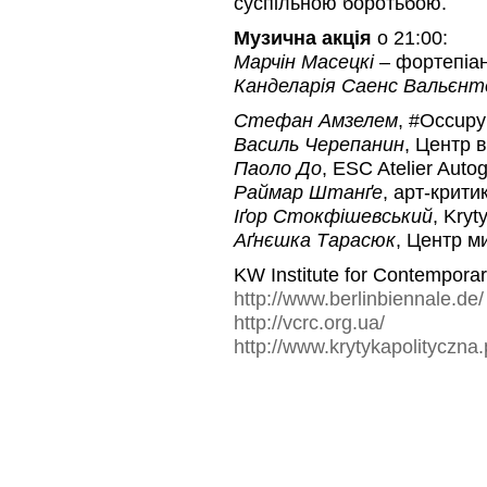
суспільною боротьбою.
Музична акція
о 21:00:
Марчін Масецкі
– фортепіа
Канделарія Саенс Вальєн
Стефан
Амзелем
, #Occup
Василь
Черепанин
, Центр в
Паоло
До
, ESC Atelier Autog
Раймар
Штанґе
, арт-крити
Іґор
Стокфішевський
, Kry
Аґнєшка
Тарасюк
, Центр м
KW Institute for Contemporary
http://www.berlinbiennale.de/
http://vcrc.org.ua/
http://www.krytykapolityczna.