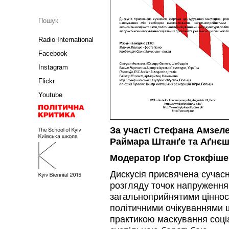
Radio International
Facebook
Instagram
Flickr
Youtube
За участі Стефана Амзел
Раймара Штанґе та Аґнє
Модератор Іґор Стокфіш
Дискусія присвячена сучас
розгляду точок напруженн
загальноприйнятими ціннос
політичними очікуваннями 
практикою маскування соц