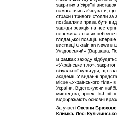
закритих в Україні виставок
намагаючись з’ясувати, що 
страхи і тривоги стояли за
позбавляли права бути вид
завжди реакція на нестерпн
переживається як небезпеч
глядацької позиції. Вперше
виставці Ukrainian News в 
Уяздовський» (Варшава, П
В рамках заходу відбудетьс
«Українське тіло», закритої
візуальної культури, що зн
академії. У виданні предста
місце «Українського тіла» 
України. Відстежуючи найбі
мистецтва, проект In-hibitio
відображають основні вразл
За участі
Оксани Брюховец
Климка, Лесі Кульчинсько