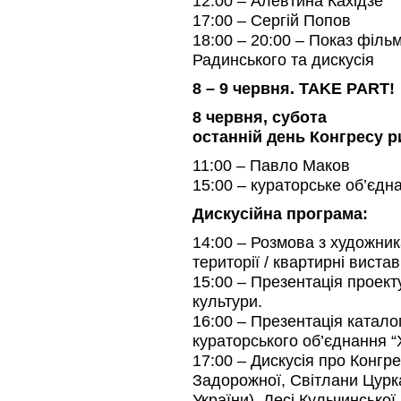
12:00 – Алевтина Кахідзе
17:00 – Сергій Попов
18:00 – 20:00 – Показ фільм
Радинського та дискусія
8 – 9 червня. TAKE PART!
8 червня, субота
останній день Конгресу р
11:00 – Павло Маков
15:00 – кураторське об’єдн
Дискусійна програма:
14:00 – Розмова з художник
території / квартирні вистав
15:00 – Презентація проекту 
культури.
16:00 – Презентація катало
кураторського об’єднання “
17:00 – Дискусія про Конгре
Задорожної, Світлани Цурк
України), Лесі Кульчинсько