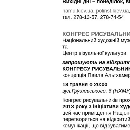
Вихідні дні – понеділок, 
namu.kiev.ua
,
polinst.kiev.ua
тел. 278-13-57, 278-74-54
КОНГРЕС РИСУВАЛЬНИ
Національний художній музе
та
Центр візуальної культури
запрошують на відкрит
КОНГРЕСУ РИСУВАЛЬНИК
концепція Павла Альтхаме
18 травня о 20:00
вул.Грушевського, 6 (НХМУ
Конгрес рисувальників пр
2013 року з ініціативи х
цей час приміщення Націо
перетвориться на відкритий
комунікації, що відбуватим