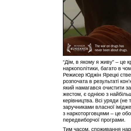
“Дім, в якому я живу” – це 
наркополітики, багато в чом
Режисер Юджін Ярецкі стве
розпочата в результаті кон
який намагався очистити з
жестом, є однією з найбіл
керівництва. Всі уряди (не 
заручниками власної імідже
з наркоторговцями – це обо
передвиборчої програми.
Тим часом, споживання нарк