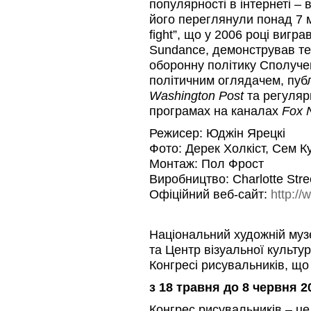
популярності в інтернеті –
його переглянули понад 7 
fight”, що у 2006 році вигр
Sundance, демонстрував те,
оборонну політику Сполучен
політичним оглядачем, пуб
Washington Post
та регуляр
програмах на каналах
Fox 
Режисер: Юджін Ярецкі
Фото: Дерек Холкіст, Сем 
Монтаж: Пол Фрост
Виробництво: Charlotte Stre
Офіційний веб-сайт:
http://
Національний художній музе
та Центр візуальної культу
Конгресі рисувальників, що
з 18 травня до 8 червня 2
Конгрес рисувальників – це 