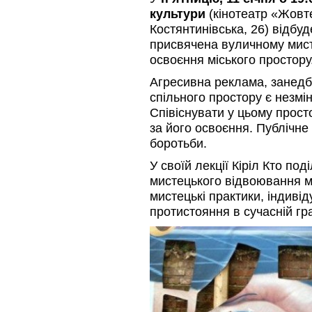
культури
(кінотеатр «Жовт
Костянтинівська, 26) відбу
присвячена вуличному мист
освоєння міського простору
Агресивна реклама, занедб
спільного простору є незмі
Співіснувати у цьому прост
за його освоєння. Публічне 
боротьби.
У своїй лекції Кіріл Кто по
мистецького відвоювання мі
мистецькі практики, індивіду
протистояння в сучасній гра