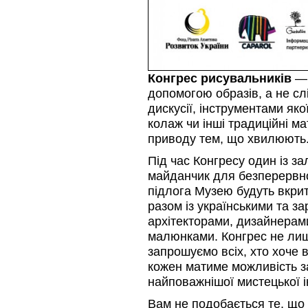
Конгрес рисувальників
— 
допомогою образів, а не сл
дискусії, інструментами яко
колаж чи інші традиційні ма
приводу тем, що хвилюють
Під час Конгресу один із з
майданчик для безперервног
підлога Музею будуть вкрит
разом із українськими та з
архітекторами, дизайнерам
малюнками. Конгрес не ли
запрошуємо всіх, хто хоче 
кожен матиме можливість за
найповажнішої мистецької ін
Вам не подобається те, що