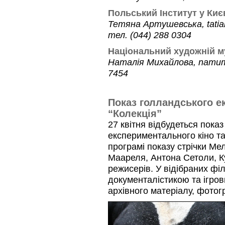
Польський Інститут у Киє
Тетяна Артушевська, tatian
тел. (044) 288 0304
Національний художній м
Наталія Михайлова, namum
7454
Показ голландського е
“Колекція”
27 квітня відбудеться пока
експериментального кіно та
програмі показу стрічки М
Маареля, Антона Сетоли, Ку
режисерів. У відібраних ф
документалістикою та ігров
архівного матеріалу, фотог