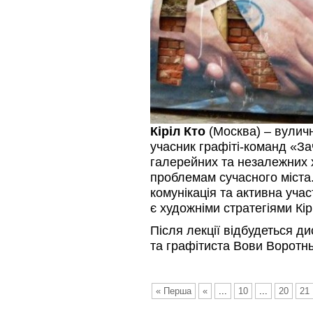
Кіріл Кто
(Москва) – вулич
учасник графіті-команд «З
галерейних та незалежних 
проблемам сучасного міста
комунікація та активна учас
є художніми стратегіями Кір
Після лекції відбудеться ди
та графітиста Вови Воротн
« Перша
«
...
10
...
20
21