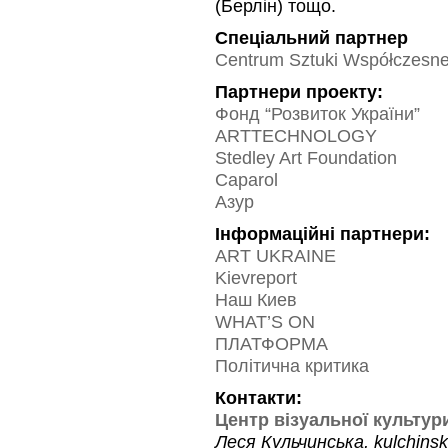
(Берлін) тощо.
Спеціальний партнер
Centrum Sztuki Współczesn
Партнери проекту:
Фонд “Розвиток України”
ARTTECHNOLOGY
Stedley Art Foundation
Caparol
Азур
Інформаційні партнери:
ART UKRAINE
Kievreport
Наш Киев
WHAT’S ON
ПЛАТФОРМА
Політична критика
Контакти:
Центр візуальної культур
Леся Кульчинська, kulchin