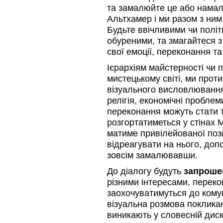
та замалюйте це або намал
Альтхамер і ми разом з ним
Будьте ввічливими чи полі
обуреними, та змагайтеся з
свої емоції, переконання та
Ієрархіям майстерності чи 
мистецькому світі, ми прот
візуального висловлювання,
релігія, економічні проблеми
переконання можуть стати т
розгортатиметься у стінах
матиме привілейованої поз
відреагувати на нього, доп
зовсім замалювавши.
До діалогу будуть
запроше
різними інтересами, переко
заохочуватимуться до комун
візуальна розмова поклика
виникають у словесній диску