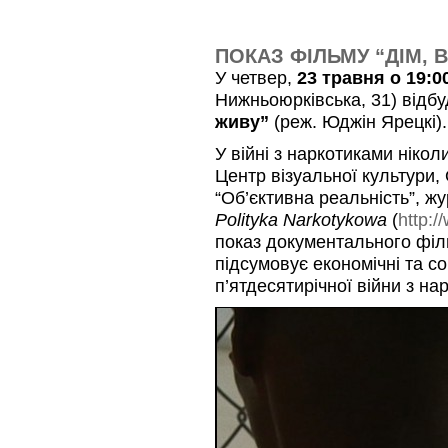
ПОКАЗ ФІЛЬМУ “ДІМ, 
У четвер,
23 травня о 19:0
Нижньоюрківська, 31) відб
живу”
(реж. Юджін Ярецкі).
У війні з наркотиками ніко
Центр візуальної культури,
“Об’єктивна реальність”, ж
Polityka Narkotykowa
(
http:/
показ документального філь
підсумовує економічні та со
п’ятдесятирічної війни з на