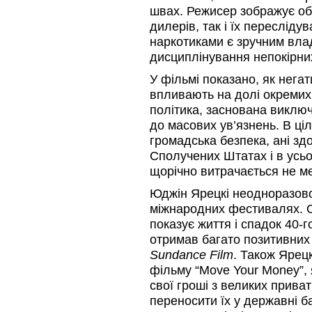
швах. Режисер зображує оби
дилерів, так і їх переслідув
наркотиками є зручним вла
дисциплінування непокірни
У фільмі показано, як негат
впливають на долі окремих
політика, заснована виклю
до масових ув’язнень. В ці
громадська безпека, ані зд
Сполучених Штатах і в усьом
щорічно витрачається не ме
Юджін Ярецкі неодноразов
міжнародних фестивалях. О
показує життя і спадок 40-
отримав багато позитивних 
Sundance Film
. Також Ярец
фільму “Move Your Money”,
свої гроші з великих приват
переносити їх у державні б