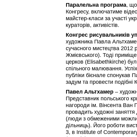
Паралельна програма
, що
Конгресу, включатиме відео
майстер-класи за участі укр
кураторів, активістів.
Конгрес рисувальників у
художника Павла Альтхамера
сучасного мистецтва 2012 р
Жмієвського). Тоді приміще
церков (Elisabethkirche) б
спільного малювання. Успі
публіки бієнале спонукав 
задум та провести подібні К
Павел Альтхамер
– художн
Представник польського кр
нагороди ім. Вінсента Ван 
провадить художні заняття
(люди з обмеженими можли
дільниць). Його роботи вис
3, в Institute of Contempor