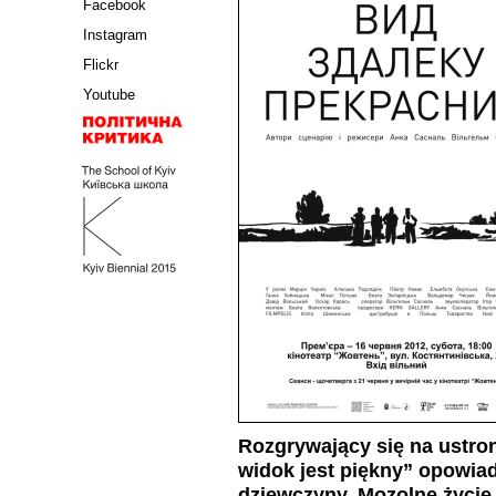
Facebook
Instagram
Flickr
Youtube
Rozgrywaj
ą
cy
si
ę
na
ustro
widok
jest
pi
ę
kny
”
opowia
dziewczyny
.
Mozolne
ż
ycie