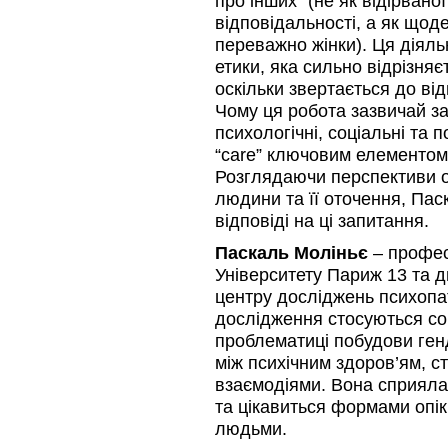
про інших” (не як відірвано
відповідальності, а як щод
переважно жінки). Ця діял
етики, яка сильно відрізняє
оскільки звертається до ві
Чому ця робота зазвичай з
психологічні, соціальні та 
“care” ключовим елементом
Розглядаючи перспективи о
людини та її оточення, Пас
відповіді на ці запитання.
Паскаль Моліньє
– профес
Університету Париж 13 та д
центру досліджень психопат
дослідження стосуються соц
проблематиці побудови генд
між психічним здоров’ям, с
взаємодіями. Вона сприяла
та цікавиться формами опік
людьми.