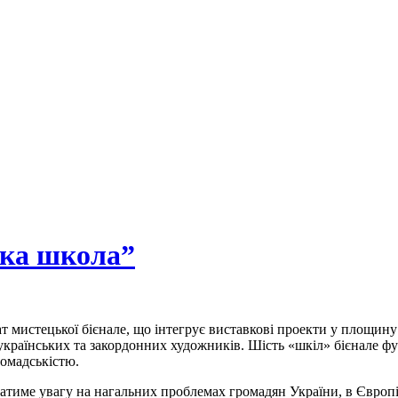
ька школа”
т мистецької бієнале, що інтегрує виставкові проекти у площину
 українських та закордонних художників. Шість «шкіл» бієнале ф
ромадськістю.
атиме увагу на нагальних проблемах громадян України, в Європі т