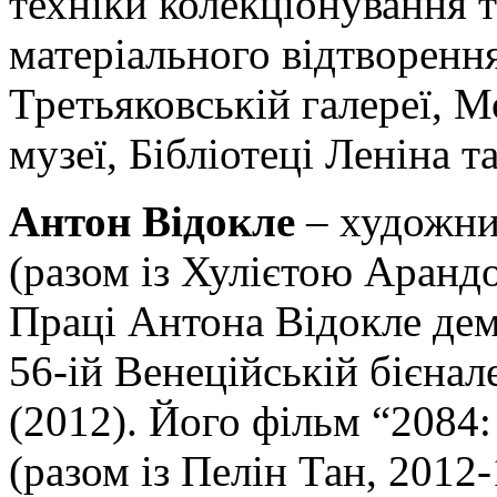
техніки колекціонування т
матеріального відтворення
Третьяковській галереї, 
музеї, Бібліотеці Леніна т
Антон Відокле
– художник
(разом із Хулієтою Аранд
Праці Антона Відокле дем
56-ій Венеційській бієнал
(2012). Його фільм “2084
(разом із Пелін Тан, 2012