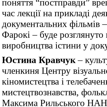
поняття “постправди” вре
час лекції на прикладі де
документальних фільмів –
Фарокі – буде розглянуто 
виробництва істини у док
Юстина Кравчук
– культ
членкиня Центру візуально
кіномистецтва і телебачен
мистецтвознавства, фолькл
Максима Рильського НАН