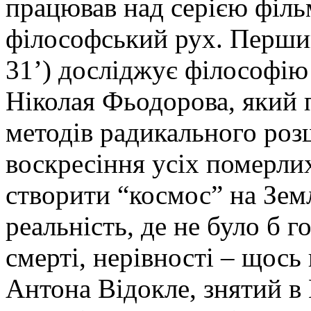
працював над серією філь
філософський рух. Перший
31’) досліджує філософію
Ніколая Фьодорова, який 
методів радикального роз
воскресіння усіх померлих
створити “космос” на Зем
реальність, де не було б г
смерті, нерівності – щось
Антона Відокле, знятий в 