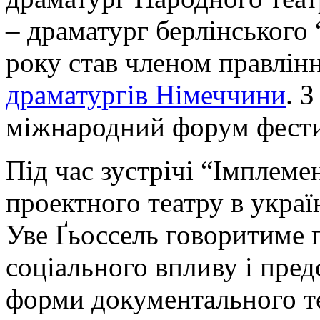
– драматург берлінського 
року став членом правлін
драматургів Німеччини
. 
міжнародний форум фестива
Під час зустрічі “Імплеме
проектного театру в укра
Уве Ґьоссель говоритиме п
соціального впливу і пред
форми документального те