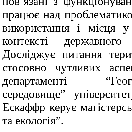
пов’язані з функціонува
працює над проблематико
використання і місця у
контексті державного
Досліджує питання терит
стосовно чутливих аспе
департаменті “Геогра
середовище” університ
Ескаффр керує магістерс
та екологія”.