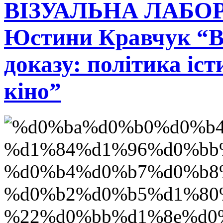
ВІЗУАЛЬНА ЛАБОРА
Юстини Кравчук “Ві
доказу: політика іс
кіно”