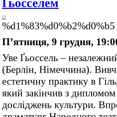
Ґьосселем
П’ятниця, 9 грудня, 19:0
Уве Ґьоссель – незалежний
(Берлін, Німеччина). Вив
естетичну практику в Гіл
який закінчив з дипломом
досліджень культури. Впр
драматург Народного театр