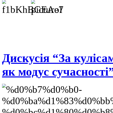
Дискусія “За куліса
як модус сучасності