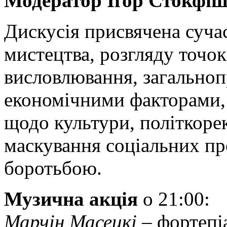
Модератор Іґор Стокфі
Дискусія присвячена суч
мистецтва, розгляду точо
висловлювання, загально
економічними факторами,
щодо культури, політкоре
маскування соціальних п
боротьбою.
Музична акція
о 21:00:
Марчін Масецкі
– фортепі