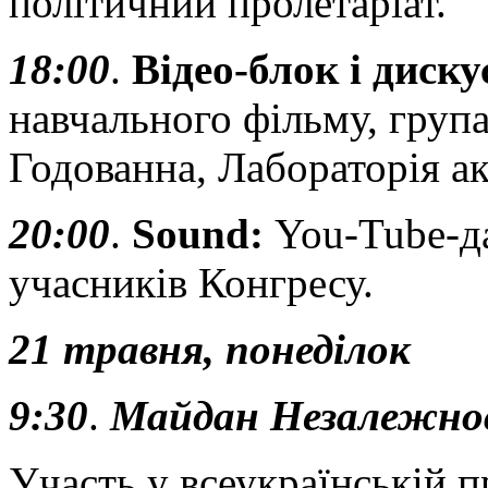
політичний пролетаріат.
18:00
.
Відео-блок і диску
навчального фільму, груп
Годованна, Лабораторія ак
20:00
.
Sound
:
You-Tube-да
учасників Конгресу.
21 травня, понеділок
9:30
.
Майдан Незалежно
Участь у всеукраїнській 