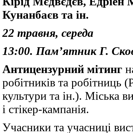
Кірід Мєдвєдєв, Едріен 
Кунанбаєв
та ін.
22 травня, середа
13:00. Пам’ятник Г.
Ско
Антицензурний мітинг
н
робітників та робітниць (
культури та ін.).
Міська ви
і стікер-кампанія.
Учасники та учасниці вис