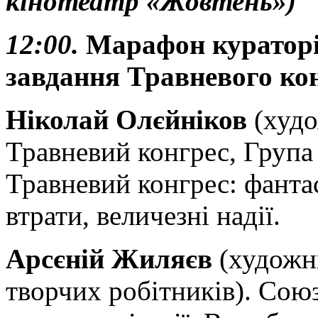
кінотеатр «Жовтень»)
12:00.
Марафон кураторів
завдання Травневого ко
Ніколай Олєйніков
(худо
Травневий конгрес, Група
Травневий конгрес: фантас
втрати, величезні надії.
Арсєній Жиляєв
(художни
творчих робітників). Союз