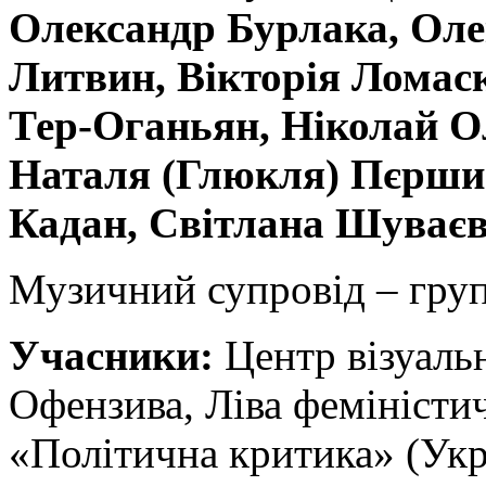
Олександр Бурлака, Оле
Литвин, Вікторія Ломаск
Тер-Оганьян, Ніколай Ол
Наталя (Глюкля) Пєршин
Кадан,
Світлана Шуваєва
Музичний супровід – гру
Учасники:
Центр візуальн
Офензива, Ліва феміністич
«Політична критика» (Укр