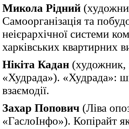
Микола Рідний
(художник
Самоорганізація та побуд
неієрархічної системи ком
харківських квартирних в
Нікіта Кадан
(художник, 
«Худрада»). «Худрада»: 
взаємодії.
Захар Попович
(Ліва опо
«ГаслоІнфо»). Копірайт я