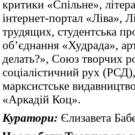
критики «Спільне», літе
інтернет-портал «Ліва», Л
трудящих, студентська пр
об’єднання «Худрада», ар
делать?», Союз творчих р
соціалістичний рух (РСД)
марксистське видавництво
«Аркадій Коц».
Куратори:
Єлизавета Бабе