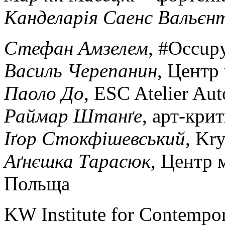
Канделарія Саенс Вальєн
Стефан
Амзелем
, #Occup
Василь
Черепанин
, Центр
Паоло
До
, ESC Atelier Auto
Раймар
Штанґе
, арт-кри
Іґор
Стокфішевський
, Kr
Аґнєшка
Тарасюк
, Центр 
Польща
KW Institute for Contempora