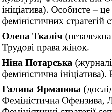
ініціатива). Особисте – це
феміністичних стратегій с
Олена Ткаліч
(незалежна 
Трудові права жінок.
Ніна Потарська
(журналіс
феміністична ініціатива).
Галина Ярманова
(дослід
Феміністична Офензива, Лі
Феміністичні стратегії сеп