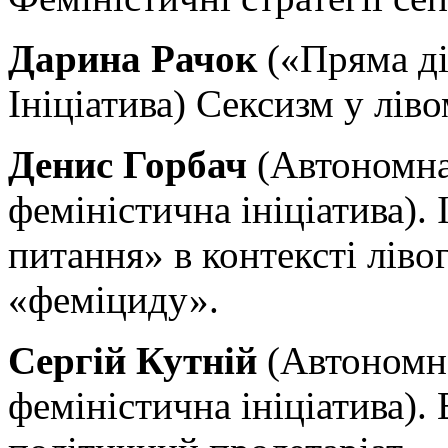
Дарина Рачок
(«Пряма ді
Ініціатива) Сексизм у лів
Денис Горбач
(Автономна 
феміністична ініціатива).
питання» в контексті ліво
«феміциду».
Сергій Кутній
(Автономна
феміністична ініціатива).