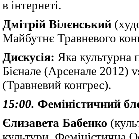
в інтернеті.
Дмітрій Вілєнський
(худо
Майбутнє Травневого конг
Дискусія:
Яка культурна п
Бієнале (Арсенале 2012) v
(Травневий конгрес).
15:00.
Феміністичний бл
Єлизавета Бабенко
(куль
культури, Феміністична О