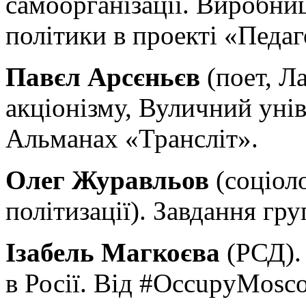
самоорганізації. Виробниц
політики в проекті «Педаг
Павєл Арсєньєв
(поет, Л
акціонізму, Вуличний унів
Альманах «Трансліт».
Олег Журавльов
(соціол
політизації). Завдання гр
Ізабель Магкоєва
(РСД).
в Росії. Від #OccupyMos