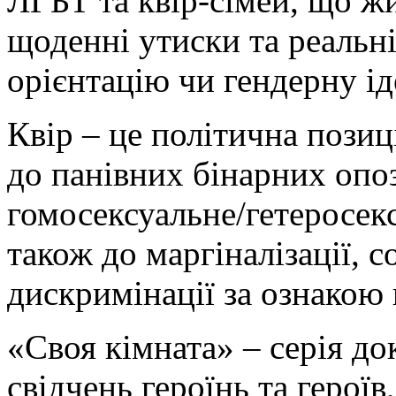
ЛГБТ та квір-сімей, що ж
щоденні утиски та реальні
орієнтацію чи гендерну ід
Квір – це політична позиц
до панівних бінарних опоз
гомосексуальне/гетеросекс
також до маргіналізації, 
дискримінації за ознакою 
«Своя кімната» – серія д
свідчень героїнь та герої