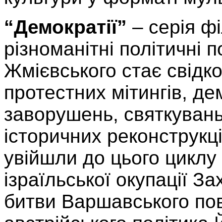
“Демократії”
– серія ф
різноманітні політичні п
Жмієвського стає свідк
протестних мітингів, д
заворушень, святкувань
історичних реконструкц
увійшли до цього циклу
ізраїльської окупації За
битви Варшавського по