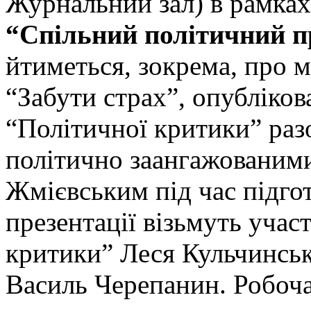
Журнальний зал) в рамках
“Спільний політичний п
йтиметься, зокрема, про 
“Забути страх”, опубліков
“Політичної критики” разо
політично заангажованим
Жмієвським під час підгот
презентації візьмуть учас
критики” Леся Кульчинськ
Василь Черепанин. Робоча