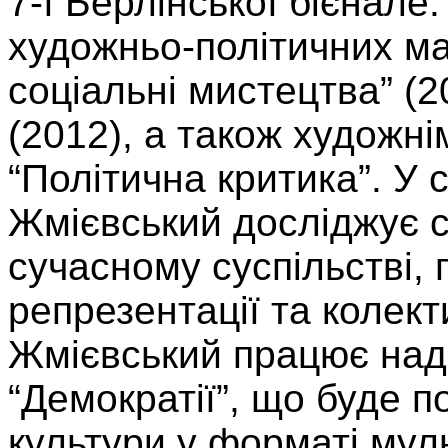
7-ї Берлінської бієнале
художньо-політичних ма
соціальні мистецтва” (2
(2012), а також художн
“Політична критика”. У 
Жмієвський досліджує с
сучасному суспільстві,
репрезентації та колект
Жмієвський працює над
“Демократії”, що буде п
культури у форматі мул