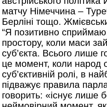
австрійського політика
матчу Німеччина – Туре
Берліні тощо. Жмієвськи
“Я позитивно сприймаю 
простору, коли маси за
суб’єкта. Всього лише г
це момент, коли народ 
суб’єктивній ролі, в най
підважує правила парла
говорить: «існує лише 
неймовірний момент, як