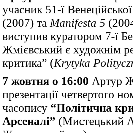
учасник 51-ї Венеційської
(2007) та
Manifesta
5
(2004
виступив куратором 7-ї Бе
Жмієвський є художнім р
критика” (
Krytyka
Politycz
7 жовтня о 16
:
00
Артур Жм
презентації четвертого но
часопису
“Політична кр
Арсеналі”
(Мистецький Ар