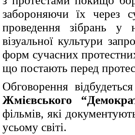
з протестами покищо бо
забороняючи їх через 
проведення зібрань у 
візуальної культури запр
форм сучасних протестних
що постають перед проте
Обговорення відбудетьс
Жмієвського “Демократ
фільмів, які документують
усьому світі.