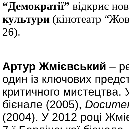
“Демократії”
відкриє но
культури
(кінотеатр “Жов
26).
Артур Жмієвський
– ре
один із ключових предс
критичного мистецтва. У
бієнале (2005),
Docume
(2004). У 2012 році Жм