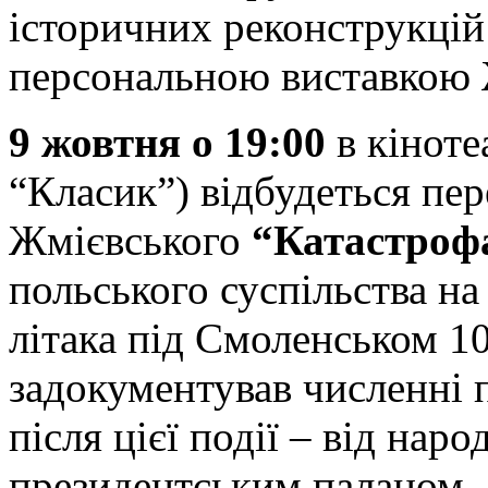
історичних реконструкцій
персональною виставкою Ж
9 жовтня о 19:00
в кіноте
“Класик”) відбудеться пе
Жмієвського
“Катастроф
польського суспільства на
літака під Смоленськом 1
задокументував численні п
після цієї події – від нар
президентським палацом –