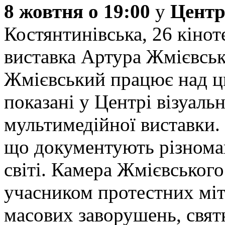
8 жовтня о 19:00
у
Центр
Костянтинівська, 26 кінот
виставка Артура Жмієвсь
Жмієвський працює над ц
показані у Центрі візуаль
мультимедійної виставки. 
що документують різноман
світі. Камера Жмієвського
учасником протестних міт
масових заворушень, свят