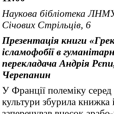
Наукова бібліотека ЛНМУ 
Січових Стрільців, 6
Презентація книги «Грек
ісламофобії в гуманітарн
перекладача Андрія Рєпи
Черепанин
У Франції полеміку серед ф
культури збурила книжка 
заперечував внесок арабо-