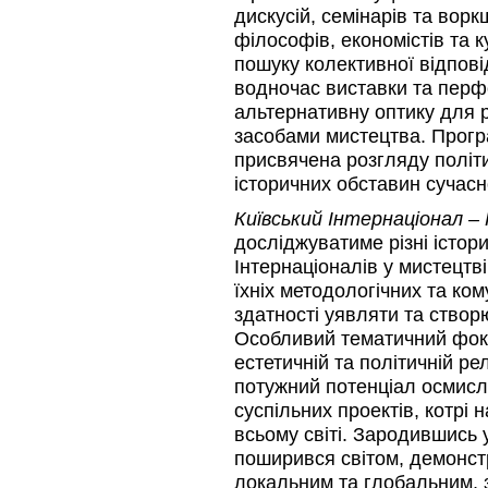
дискусій, семінарів та воркш
філософів, економістів та 
пошуку колективної відпові
водночас виставки та пер
альтернативну оптику для 
засобами мистецтва. Прогр
присвячена розгляду політи
історичних обставин сучасно
Київський Інтернаціонал – 
досліджуватиме різні істор
Інтернаціоналів у мистецтві
їхніх методологічних та ком
здатності уявляти та створ
Особливий тематичний фоку
естетичній та політичній ре
потужний потенціал осмисл
суспільних проектів, котрі 
всьому світі. Зародившись у
поширився світом, демонст
локальним та глобальним, 