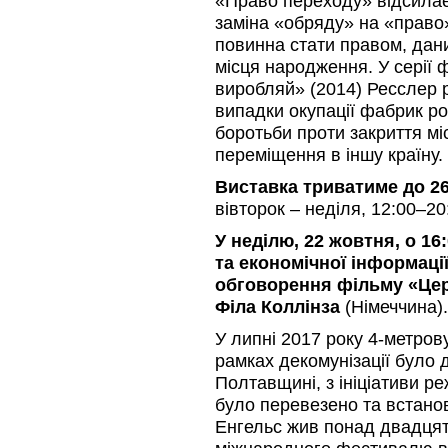
«Право переходу» відсилає
заміна «обряду» на «право
повинна стати правом, дани
місця народження. У серії 
виробляй» (2014) Ресслер р
випадки окупації фабрик р
боротьби проти закриття мі
переміщення в іншу країну.
Виставка триватиме до 26
вівторок – неділя, 12:00–20
У неділю,
22 жовтня, о 16
та економічної інформації
обговорення фільму «Цере
Філа Коллінза
(Німеччина).
У липні 2017 року 4-метров
рамках декомунізації було 
Полтавщині, з ініціативи р
було перевезено та встанов
Енгельс жив понад двадцят