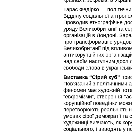
Тарас Федірко — політичний
Відділу соціальної антропо
Проводив етнографічне дос
уряду Великобританії та с
організацій в Лондоні. За
про трансформацію урядових
Великобританії під впливо
антикорупційних організацій
над своїм наступним дослі
свободи слова в українські
Виставка “Сірий куб”
прис
Пов’язаний з політичними 
феномен має художній пот
“евфемізми”, створення та
корупційної поведінки можн
перетворюють реальність н
умовах сірої демократії та 
художниці вивчають, як кор
соціального, і виводять у 