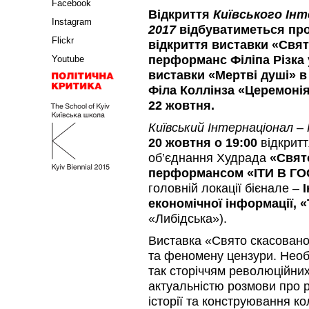
Facebook
Відкриття
Київського Інте
Instagram
2017
відбуватиметься про
Flickr
відкриття виставки
«Свя
перформанс
Філіпа Різка
Youtube
виставки «Мертві душі» в
Філа Коллінза «Церемоні
22 жовтня.
Київський Інтернаціонал
–
20 жовтня о 19:00
відкрит
об’єднання Худрада
«Свят
перформансом «ІТИ В ГОСТ
головній локації бієнале –
І
економічної інформації, 
«Либідська»).
Виставка «Свято скасовано
та феномену цензури. Необх
так сторіччям революційних
актуальністю розмови про 
історії та конструювання к