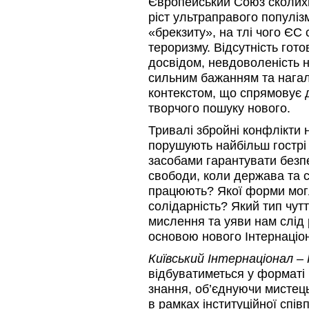
Європейський Союз сколихн
ріст ультраправого популізм
«брекзиту», на тлі чого Є
тероризму. Відсутність гото
досвідом, невдоволеність 
сильним бажанням та нагал
контекстом, що спрямовує д
творчого пошуку нового.
Тривалі збройні конфлікти 
порушують найбільш гострі 
засобами гарантувати безпе
свободи, коли держава та с
працюють? Якої форми могл
солідарність? Який тип чутт
мислення та уяви нам слід
основою нового Інтернаціон
Київський Інтернаціонал – 
відбуватиметься у форматі
знання, об’єднуючи мистець
в рамках інституційної спів