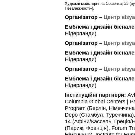
Художні майстерні на Сошенка, 33 (в
Незалежності»).
Організатор –
Центр візу
Емблема і дизайн бієнале
Нідерланди).
Організатор –
Центр візу
Емблема і дизайн бієнале
Нідерланди)
Організатор –
Центр візу
Емблема і дизайн бієнале
Нідерланди)
Інституційні партнери:
Avt
Columbia Global Centers | Pa
Program (Берлін, Німеччина
Depo (Стамбул, Туреччина),
14 (Афіни/Кассель, Греція/Н
(Париж, Франція), Forum Tra
Німеччина), Institute for Hum