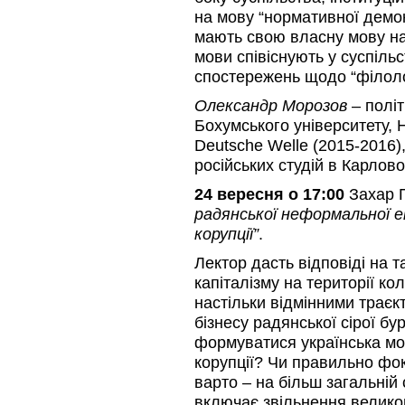
на мову “нормативної демок
мають свою власну мову нат
мови співіснують у суспільс
спостережень щодо “філологі
Олександр Морозов
– політ
Бохумського університету, Н
Deutsche Welle (2015-2016),
російських студій в Карлово
24 вересня о 17:00
Захар П
радянської неформальної е
корупції”
.
Лектор дасть відповіді на 
капіталізму на території к
настільки відмінними траєк
бізнесу радянської сірої бу
формуватися українська мо
корупції? Чи правильно фок
варто – на більш загальній 
включає звільнення великог