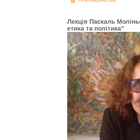
Лекція Паскаль Моліньє
етика та політика”