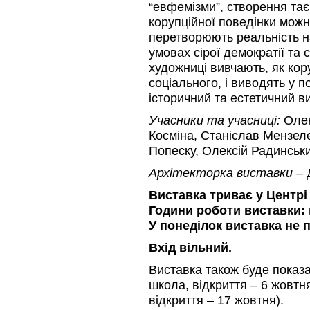
“евфемізми”, створення та
корупційної поведінки можн
перетворюють реальність н
умовах сірої демократії та 
художниці вивчають, як кор
соціального, і виводять у 
історичний та естетичний ви
Учасники та учасниці:
Олек
Косміна, Станіслав Мензел
Попеску, Олексій Радинськ
Архітекторка виставки
– 
Виставка триває у Центрі 
Години роботи виставки:
У понеділок виставка не 
Вхід вільний.
Виставка також буде показа
школа, відкриття – 6 жовтня
відкриття – 17 жовтня).