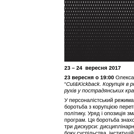
23 – 24 вересня 2017
23 вересня о 19:00
Олекса
“
Сut&Kickback. Корупція в 
рухів у пострадянських кра
У персоналістський режимах
боротьба з корупцією пере
політику. Уряд і опозиція з
програм. Ця боротьба знахо
три дискурси: дисциплінарн
боку суспільства, інституці