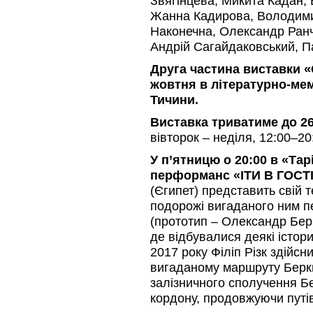
Звягінцева, Микита Кадан, 
Жанна Кадирова, Володими
Наконечна, Олександр Ранчу
Андрій Сагайдаковський, П
Друга частина виставки «
жовтня в
літературно-ме
Тичини.
Виставка триватиме до 26
вівторок – неділя, 12:00–20
У п’ятницю о 20:00 в
«Тар
перформанс «ІТИ В ГОСТІ –
(Єгипет) представить свій 
подорожі вигаданого ним 
(прототип – Олександр Берк
де відбувалися деякі історич
2017 року Філіп Різк здійс
вигаданому маршруту Берк
залізничного сполучення Бе
кордону, продовжуючи путі