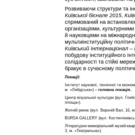
Розвиваючи структури та інс
Київської бієнале 2015
,
Киї
спрямований на встановлен
організаціями, культурними
й науковцями на міжнародн
мультиінституційну політич
Київський Інтернаціонал – 
побудову інституційного Ін
солідарності та стійкі мереж
бракує в сучасному політич
Локації:
Інститут наукової, технічної та економ
м. «Либідська»)
– головна локація.
Центр візуальної культури (вул. Глиб
площа»).
Житній ринок (вул. Верхній Вал, 16, 
BURSA GALLERY (вул. Костянтинівська
Літературно-меморіальний музей-кварт
3, м. «Театральна»).