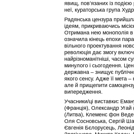
явищ, пов’язаних із подією
неї, кураторська група Худ
Радянська цензура прийшла
ідеям, прикриваючись місією
Отримана нею монополія в 
означила кінець епохи пар
вільного проектування нов
революція дає змогу включ
найрізноманітніші, часом су
минулого і сьогодення. Ценз
державна – знищує публічни
якого сенсу. Адже її мета 
але й прищепити самоцензур
випередження.
Учасники/ці виставки
:
Еману
(Франція), Олександр Угай
(Литва), Клеменс фон Веде
Оля Сосновська, Сергій Шаб
Євгенія Бєлорусець, Леоні