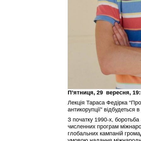
П’ятниця, 29 вересня, 19
Лекція Тараса Федірка “Проз
антикорупції” відбудеться 
З початку 1990-х, боротьба
численних програм міжнаро
глобальних кампаній громад
умовою надання міжнародн