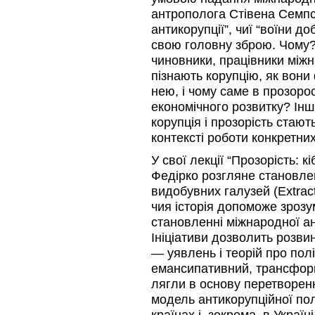
антрополога Стівена Семпсо
антикорупції”, чиї “воїни д
свою головну зброю. Чому? 
чиновники, працівники міжн
пізнають корупцію, як вон
нею, і чому саме в прозорос
економічного розвитку? Інш
корупція і прозорість стаю
контексті роботи конкретних
У свої лекції “Прозорість: к
Федірко розгляне становленн
видобувних галузей (Extractiv
чия історія допоможе зрозу
становленні міжнародної ант
Ініціативи дозволить розви
— уявлень і теорій про полі
емансипативний, трансформ
лягли в основу перетворенн
модель антикорупційної пол
країнах і, зокрема, в Україні