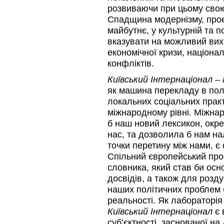
розвиваючи при цьому свою
Спадщина модернізму, проек
майбутнє, у культурній та п
вказувати на можливий вихід
економічної кризи, націона
конфліктів.
Київський Інтернаціонал – 
як машина перекладу в полі
локальних соціальних практ
міжнародному рівні. Міжна
б наш новий лексикон, окр
нас, та дозволила б нам н
точки перетину між нами, є
Спільний європейський про
словника, який став би осн
досвідів, а також для роз
наших політичних проблем 
реальності. Як лабораторія
Київський Інтернаціонал
є 
суб’єктності, заснованої на