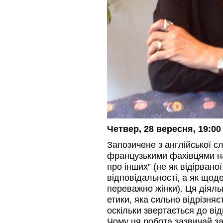
Четвер, 28 вересня, 19:00
Запозичене з англійської с
французькими фахівцями на
про інших” (не як відірвано
відповідальності, а як щод
переважно жінки). Ця діял
етики, яка сильно відрізняє
оскільки звертається до ві
Чому ця робота зазвичай з