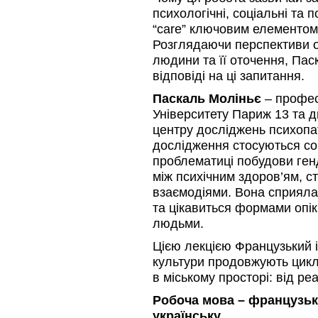
психологічні, соціальні та 
“care” ключовим елементом
Розглядаючи перспективи о
людини та її оточення, Пас
відповіді на ці запитання.
Паскаль Моліньє
– профес
Університету Париж 13 та д
центру досліджень психопат
дослідження стосуються соц
проблематиці побудови генд
між психічним здоров’ям, с
взаємодіями. Вона сприяла
та цікавиться формами опік
людьми.
Цією лекцією Французький ін
культури продовжують цикл 
в міському просторі: від реа
Робоча мова – французьк
українську.