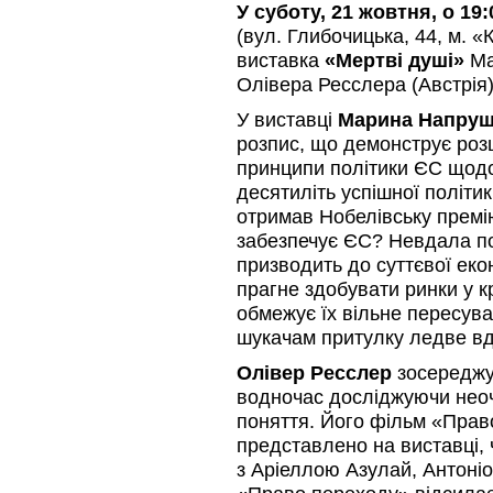
У суботу, 21 жовтня, о 19
(вул. Глибочицька, 44, м. 
виставка
«Мертві душі»
Ма
Олівера Ресслера (Австрія)
У виставці
Марина Напруш
розпис, що демонструє роз
принципи політики ЄС щодо 
десятиліть успішної політ
отримав Нобелівську премі
забезпечує ЄС? Невдала по
призводить до суттєвої екон
прагне здобувати ринки у кр
обмежує їх вільне пересува
шукачам притулку ледве вд
Олівер Ресслер
зосереджує
водночас досліджуючи нео
поняття. Його фільм «Прав
представлено на виставці, ч
з Аріеллою Азулай, Антоні