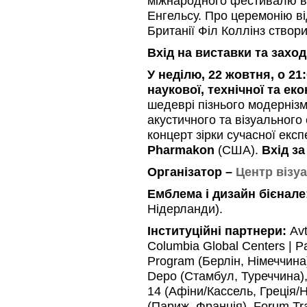
міжнародного фестивалю ві
Енгельсу. Про церемонію ві
Британії Філ Коллінз створ
Вхід на виставки та заход
У неділю,
22 жовтня, о 21
наукової, технічної та еко
шедеврі пізнього модерніз
акустичного та візуального
концерт зірки сучасної екс
Pharmakon
(США).
Вхід за
Організатор –
Центр візу
Емблема і дизайн бієнале
Нідерланди).
Інституційні партнери:
Avt
Columbia Global Centers | Pa
Program (Берлін, Німеччина
Depo (Стамбул, Туреччина),
14 (Афіни/Кассель, Греція/Н
(Париж, Франція), Forum Tra