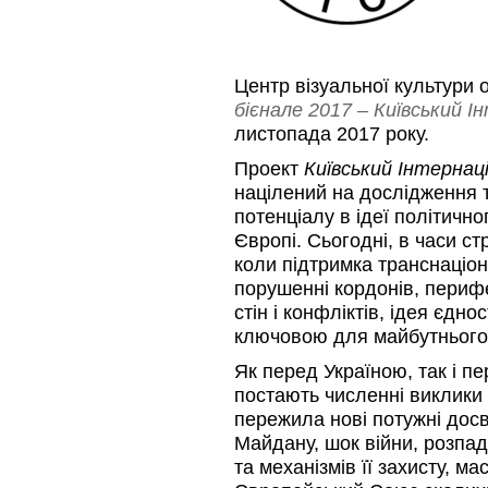
Центр візуальної культури
бієнале 2017 –
Київський І
листопада 2017 року.
Проект
Київський Інтернаці
націлений на дослідження 
потенціалу в ідеї політично
Європі. Сьогодні, в часи ст
коли підтримка транснаціон
порушенні кордонів, перифе
стін і конфліктів, ідея єдно
ключовою для майбутнього
Як перед Україною, так і 
постають численні виклики 
пережила нові потужні досв
Майдану, шок війни, розпад
та механізмів її захисту, м