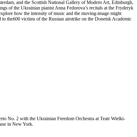
erdam, and the
Scottish National Gallery of Modern Art, Edinburgh,
ings of the
Ukrainian pianist Anna
Fedorova’s
recitals at
the Fryderyk
 explore how the intensity of music and the moving-image might
ed
to the
600 victims of the Russian airstrike on the Donetsk Academic
rto No. 2 with the Ukrainian Freedom Orchestra at
Teatr
Wielki
-
se in
New York.