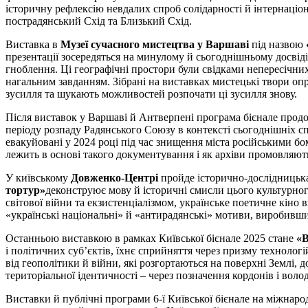
історичну рефлексію невдалих спроб солідарності й інтернаціо
пострадянський Схід та Близький Схід.
Виставка в
Музеї сучасного мистецтва у Варшаві
під назвою
презентації зосередяться на минулому й сьогоднішньому досвіді
гноблення. Ці географічні простори були свідками непересічних 
нагальним завданням. Зібрані на виставках мистецькі твори оп
зусилля та шукають можливостей розпочати ці зусилля знову.
Після виставок у Варшаві й Антверпені програма бієнале прод
періоду розпаду Радянського Союзу в контексті сьогоднішніх с
евакуйовані у 2024 році під час знищення міста російськими бо
лежить в основі такого документування і як архіви промовляють 
У київському
Довженко-Центрі
пройде історично-дослідницька
тортур»
деконструює мову й історичні смисли цього культурног
світової війни та екзистенціалізмом, українське поетичне кіно
«українські національні» й «антирадянські» мотиви, виробивши а
Останньою виставкою в рамках Київської бієнале 2025 стане
«В
і політичних суб’єктів, їхнє сприйняття через призму технолог
від геополітики й війни, які розгортаються на поверхні Землі,
територіальної ідентичності – через позначення кордонів і воло
Виставки й публічні програми 6-ї Київської бієнале на міжнар