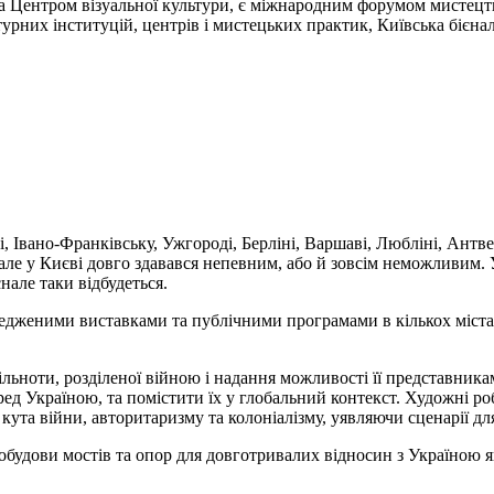
на Центром візуальної культури, є міжнародним форумом мистецтв
них інституцій, центрів і мистецьких практик, Київська бієнал
, Івано-Франківську, Ужгороді, Берліні, Варшаві, Любліні, Антверп
е у Києві довго здавався непевним, або й зовсім неможливим. Уті
єнале таки відбудеться.
редженими виставками та публічними програмами в кількох містах
ільноти, розділеної війною i надання можливості її представник
еред Україною, та помістити їх у глобальний контекст. Художні р
кута війни, авторитаризму та колоніалізму, уявляючи сценарії дл
будови мостів та опор для довготривалих відносин з Україною як