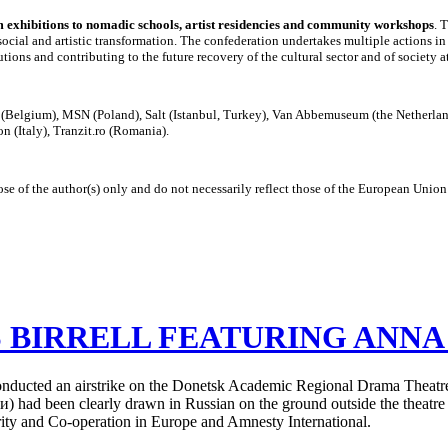
om exhibitions to nomadic schools, artist residencies and community workshops
. 
ocial and artistic transformation. The confederation undertakes multiple actions in 
ions and contributing to the future recovery of the cultural sector and of society at
elgium), MSN (Poland), Salt (Istanbul, Turkey), Van Abbemuseum (the Netherlan
 (Italy), Tranzit.ro (Romania).
e of the author(s) only and do not necessarily reflect those of the European Uni
 BIRRELL FEATURING ANN
nducted an airstrike on the Donetsk Academic Regional Drama Theatre i
ти
) had been
clearly
drawn in Russian on the ground
outside
the
theatr
rity and Co-operation in Europe and Amnesty International.