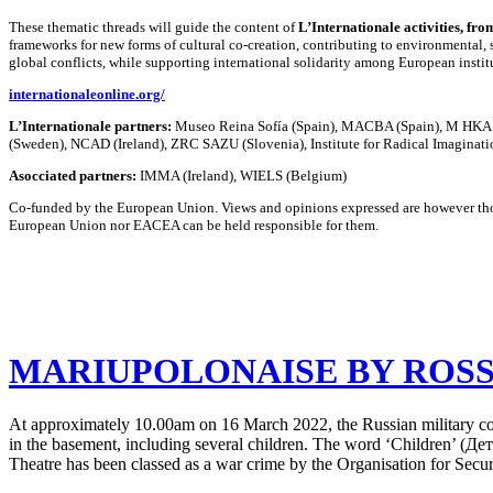
These thematic threads will guide the content of
L’Internationale activities, fr
frameworks for new forms of cultural co-creation, contributing to environmental, s
global conflicts, while supporting international solidarity among European institut
internationaleonline.org/
L’Internationale partners:
Museo Reina Sofía (Spain), MACBA (Spain), M HKA (B
(Sweden), NCAD (Ireland), ZRC SAZU (Slovenia), Institute for Radical Imagination
Asocciated partners:
IMMA (Ireland), WIELS (Belgium)
Co-funded by the European Union. Views and opinions expressed are however thos
European Union nor EACEA can be held responsible for them.
MARIUPOLONAISE BY ROSS
At approximately 10.00am on 16 March 2022, the Russian military co
in the basement, including several children. The word ‘Children’ (
Де
Theatre
has been
classed as a war crime by the Organisation for Secu