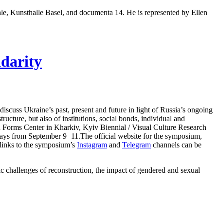
le,
Kunsthalle
Basel, and
documenta
14. He is represented by Ellen
idarity
discuss Ukraine’s past, present and future in light of Russia’s ongoing
tructure, but also of institutions, social bonds, individual and
n Forms Center in Kharkiv, Kyiv Biennial / Visual Culture Research
 days from September 9−11.The official website for the symposium,
links to the symposium’s
Instagram
and
Telegram
channels can be
ic challenges of reconstruction, the impact of gendered and sexual