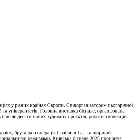
аціях у різних країнах Європи. Співорганізатором цьогорічної
й та університетів. Головна виставка бієнале, організована
ь більше десяти нових художніх проєктів, роботи з колекцій
країну, брутальна операція Ізраїлю в Газі та ширший
колоніальними режимами, Київська бієнале 2025 пропонує