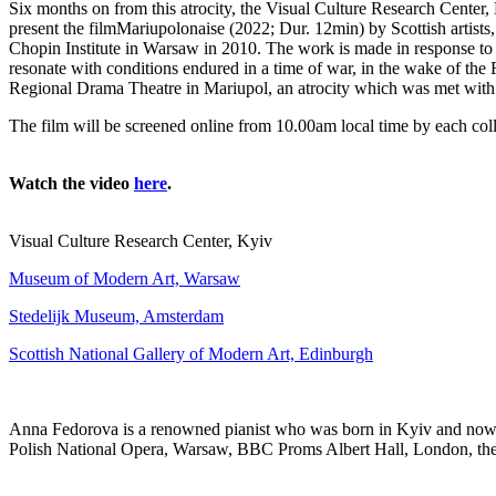
Six months on from this atrocity, the
Visual Culture Research Center, 
present the film
Mariupolonaise
(2022; Dur. 12min) by Scottish artists
Chopin Institute in Warsaw in 2010
. The work is made in response to
resonate with conditions endured in a time of war
,
in the wake of the
Regional Drama Theatre in Mariupol, an atrocity which was met wit
The film will be screened online
from
10.00am local time
by
each col
Watch the video
here
.
Visual Culture Research Center, Kyiv
Museum of Modern Art, Warsaw
Stedelijk
Museum, Amsterdam
Scottish National Gallery of Modern Art, Edinburgh
Anna
Fedorova
is a renowned pianist
who was born in Kyiv and no
Polish National Opera, Warsaw, BBC Proms Albert Hall, London, th