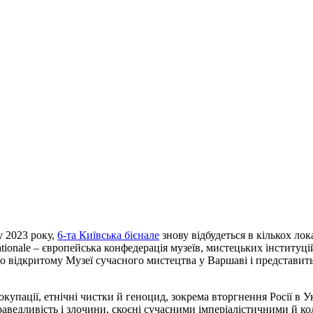
 2023 року,
6-та Київська бієнале
знову відбудеться в кількох лок
rnationale – європейська конфедерація музеїв, мистецьких інституці
вно відкритому Музеї сучасного мистецтва у Варшаві і представит
окупації, етнічні чистки й геноцид, зокрема вторгнення Росії в У
раведливість і злочини, скоєні сучасними імперіалістичними й 