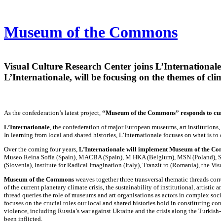
Museum of the Commons
Visual Culture Research Center joins L’Internationa
L’Internationale, will be focusing on the themes of clim
As the confederation’s latest project,
“Museum of the Commons” responds to curre
L’Internationale
, the confederation of major European museums, art institutions,
In learning from local and shared histories,
L’Internationale focuses on what is to
Over the coming four years,
L’Internationale will implement Museum of the 
Museo Reina Sofía (Spain), MACBA (Spain), M HKA (Belgium), MSN (Poland), Sa
(Slovenia), Institute for Radical Imagination (Italy), Tranzit.ro (Romania), the 
Museum of the Commons
weaves together three transversal thematic threads cor
of the current planetary climate crisis, the sustainability of institutional, artist
thread queries the role of museums and art organisations as actors in complex soc
focuses on the crucial roles our local and shared histories hold in constituting co
violence, including Russia’s war against Ukraine and the crisis along the Turkish-S
been inflicted.