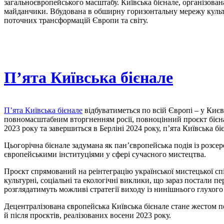
загальноєвропейського масштабу. Київська бієнале, організова
майданчики. Вбудована в обширну горизонтальну мережу культур
поточних трансформацій Європи та світу.
П’ята Київська бієнале
П’ята Київська бієнале
відбуватиметься по всій Європі – у Києві
повномасштабним вторгненням росії, повноцінний проєкт бієнал
2023 року та завершиться в Берліні 2024 року, п’ята Київська бі
Цьогорічна бієнале задумана як пан’європейська подія із розсе
європейськими інституціями у сфері сучасного мистецтва.
Проєкт спрямований на реінтеграцію української мистецької сп
культурні, соціальні та екологічні виклики, що зараз постали п
розглядатимуть можливі стратегії виходу із нинішнього глухого 
Децентралізована європейська Київська бієнале стане жестом по
й після проєктів, реалізованих восени 2023 року.