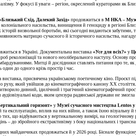
налізму. У фокусі її уваги – регіон, окреслений кураторами як 
«Близький Схід, Далекий Захід»
продовжиться в
M HKA – Музе
 колоніального насильства, винищення й геноциду в регіоні Близ
історій визвольної боротьби, які сьогодні видаються забутими, т
риявнюють матрицю сучасного й історичного насильства, нагадую
овжиться в Україні. Документальна виставка
«Усе для всіх?»
у
Це
проб реколонізації та нового неоліберального наступу. Основу п
мбардуваннями. Митці й дослідники ставлять питання про те, як д
один до одного крізь простір і час.
 виставка, присвячена українському поетичному кіно. Проєкт п
о руху, який увійшов до кінематографічного канону ХХ століття
 витворило дивний, ідилічний і трагічний кінематографічний про
удіовізуальні коди, яким цензура радянської держави не змогла з
ертикальний горизонт»
у
Музеї сучасного мистецтва Lentos у
ій та експлуатацію, вплив на них війни, а також їхню візуальну 
 до тих, що відбуваються у вертикальному вимірі, на геологічном
дінь – до збройного екстрактивізму з боку національних і трансн
одних майданчиках продовжаться й у 2026 році. Бієнале функціон