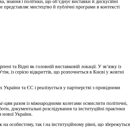
а, знання і політики, що об’єднує виставки й дискусійні
е представляє мистецтво й публічні програми в контексті
ені та Відні як головній виставковій локації. У зв’язку із
м, із серією відкриттів, що розпочнеться в Києві у жовтні
 України та ЄС і реалізується у партнерстві з провідними
ам/-цям разом із міжнародними колегами осмислити полiтичнi,
оботи, документальні розслідування та інституційні практики
я нової України.
 на особистому, так і на інституційному рівні, що збережуться