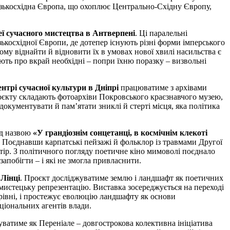
Близькосхідна Європа, що охоплює Центрально-Східну Європу,
ї сучасного мистецтва в Антверпені
. Ці паралельні
ькосхідної Європи, де дотепер існують різні форми імперського
ому віднайти й відновити їх в умовах нової хвилі насильства є
ть про вкрай необхідні – попри їхню поразку – визвольні
нтрі сучасної культури в Дніпрі
працюватиме з архівами
роєкту складають фотоархіви Покровського краєзнавчого музею,
окументувати й пам’ятати зниклі й стерті місця, яка політика
ід назвою
«У грандіознім сонцетанці, в космічнім клекоті
. Поєднавши карпатські пейзажі й фольклор із травмами Другої
стір. З політичного погляду поетичне кіно мимоволі поєднало
апобігти – і які не змогла привласнити.
 Лінці
. Проєкт досліджуватиме землю і ландшафт як поетичних
й мистецьку репрезентацію. Виставка зосереджується на переході
у рівні, і простежує еволюцію ландшафту як основи
аціональних агентів влади.
уватиме як Переніале – довгострокова колективна ініціатива