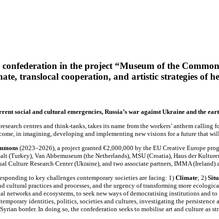
le confederation in the project “Museum of the Common
ate, translocal cooperation, and artistic strategies of h
nt social and cultural emergencies, Russia’s war against Ukraine and the eart
 research centres and think-tanks, takes its name from the workers’ anthem calling f
 come, in imagining, developing and implementing new visions for a future that will
Commons
(2023–2026), a project granted €2,000,000 by the EU Creative Europe prog
lt (Turkey), Van Abbemuseum (the Netherlands), MSU (Croatia), Haus der Kultu
Visual Culture Research Center (Ukraine), and two associate partners, IMMA (Ireland
responding to key challenges contemporary societies are facing: 1)
Climate
; 2)
Sit
ic and cultural practices and processes, and the urgency of transforming more ecologica
ial networks and ecosystems, to seek new ways of democratising institutions and to r
ntemporary identities, politics, societies and cultures, investigating the persistenc
yrian border. In doing so, the confederation seeks to mobilise art and culture as str