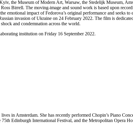
Kyiv, the
Museum of Modern Art, Warsaw,
the
Stedelijk
Museum, Amst
, Ross
Birrell
. The
moving-
image
and sound work is
based upon record
 the emotional impact of
Fedorova’s
original performance and seeks to
 Russian invasion of Ukraine on 24 February 2022.
T
he film is dedicat
h
shock and
condemnation
across
the
world
.
laborating
institution
on Friday 16 September
2022
.
w
lives in Amsterdam
.
She has recently performed Chopin’s Piano Conce
e 75
th
Edinburgh International Festival, and
the
Metropolitan Opera
Hou