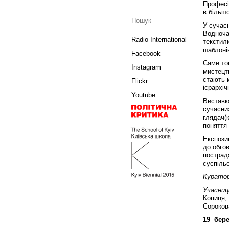
Професій
в більш
У сучас
Водноча
Radio International
текстил
шаблонів
Facebook
Саме то
Instagram
мистецт
стають 
Flickr
ієрархіч
Youtube
Виставк
сучасни
глядач(
поняття 
Експозиц
до обгов
пострадя
суспільс
Курато
Учасниці
Копиця,
Сороков
19 бер