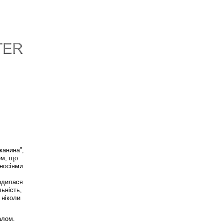
канина”,
ом, що
 носіями
водилася
ьність,
 ніколи
алом.