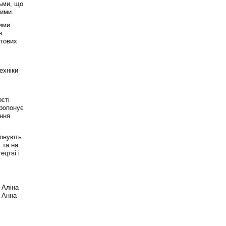
тьми, що
мими.
ими.
я
отових
ехніки
сті
пропонує
ення
понують
 та на
ецтві і
 Аліна
 Анна