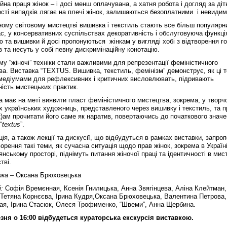
на праця жінок – і досі менш оплачувана, а хатня робота і догляд за ді
ості випадків лягає на плечі жінок, залишаються безоплатними і невиди
ному світовому мистецтві вишивка і текстиль стають все більш популярн
с, у консервативних суспільствах декоративність і обслуговуюча функці
ю та вишивки й досі пропонуються жінкам у вигляді хобі з відтворення г
 та несуть у собі певну дискримінаційну конотацію.
му “жіночі” техніки стали важливими для репрезентації феміністичного
ва. Виставка “TEXTUS. Вишивка, текстиль, фемінізм” демонструє, як ці т
медіумами для рефлексивних і критичних висловлювать, підривають
ність мистецьких практик.
а має на меті виявити пласт феміністичного мистецтва, зокрема, у творчо
х українських художниць, представленого через вишивку і текстиль, та 
к)ам прочитати його саме як наратив, повертаючись до початкового знач
“
textus
”.
ія, а також лекції та дискусії, що відбудуться в рамках виставки, запро
орення такі теми, як сучасна ситуація щодо прав жінок, зокрема в Україні
нському просторі, піднімуть питання жіночої праці та ідентичності в мист
тві.
рка
– Оксана Брюховецька
:
Софія Времєнная, Ксенія Гнилицька, Анна Звягінцева, Аліна Клейтман,
 Тетяна Корнєєва, Ірина Кудря,Оксана Брюховецька, Валентина Петрова,
ая, Ірина Стасюк, Олеся Трофименко, “Швеми”, Анна Щербина.
езня
о 16:00 відбудеться кураторська екскурсія виставкою.