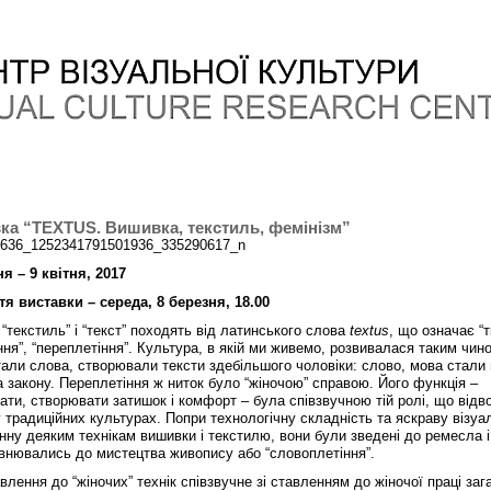
ка “TEXTUS. Вишивка, текстиль, фемінізм”
ня – 9 квітня, 2017
тя виставки – середа, 8 березня, 18.00
“текстиль” і “текст” походять від латинського слова
textus
, що означає “т
ня”, “переплетіння”. Культура, в якій ми живемо, розвивалася таким чин
тали слова, створювали тексти здебільшого чоловіки: слово, мова стали
а закону. Переплетіння ж ниток було “жіночою” справою. Його функція –
ати, створювати затишок і комфорт – була співзвучною тій ролі, що від
 традиційних культурах. Попри технологічну складність та яскраву візуал
нну деяким технікам вишивки і текстилю, вони були зведені до ремесла і
івнювались до мистецтва живопису або “словоплетіння”.
влення до “жіночих” технік співзвучне зі ставленням до жіночої праці заг